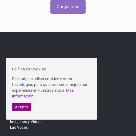
Cargar más
Inicio
Quiénes somos
Política de Cookies
El equipo
Qúe hacemos
Esta página utiliza cookies y otras
Cómo trabajamos
tecnologías para que podamos mejorar su
Personas amigas y colaboradoras
experiencia en nuestros sitios:
Más
Contacto
información.
Acepto
Próximas actividades
Noticias de Interés
Imágenes y Videos
Las Voces